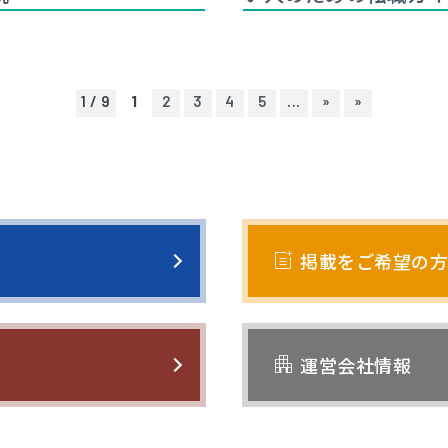
1 / 9
1
2
3
4
5
...
»
»
post_add
掲載をご希望の方
apartment
運営会社情報