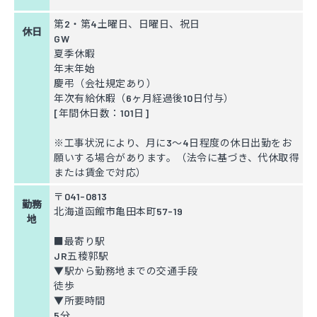
第2・第4土曜日、日曜日、祝日
休日
GW
夏季休暇
年末年始
慶弔（会社規定あり）
年次有給休暇（6ヶ月経過後10日付与）
[年間休日数：101日]
※工事状況により、月に3～4日程度の休日出勤をお
願いする場合があります。（法令に基づき、代休取得
または賃金で対応）
〒041-0813
勤務
北海道函館市亀田本町57-19
地
■最寄り駅
JR五稜郭駅
▼駅から勤務地までの交通手段
徒歩
▼所要時間
5分