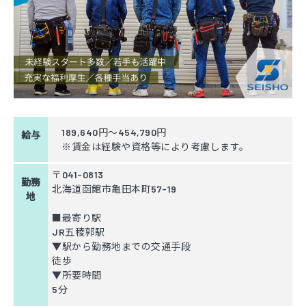
189,640円～454,790円
給与
※賃金は経験や資格等により考慮します。
〒041-0813
勤務
北海道函館市亀田本町57-19
地
■最寄り駅
JR五稜郭駅
▼駅から勤務地までの交通手段
徒歩
▼所要時間
5分