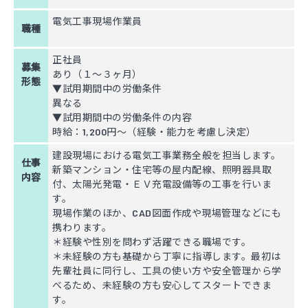
電気工事現場作業員
職種
正社員
募集
あり（１～３ヶ月）
形態
▼試用期間中の労働条件
異なる
▼試用期間中の労働条件の内容
時給：1,200円～（経験・能力を考慮し決定）
建設現場における電気工事業務全般を担当します。
仕事
新築マンション・住宅等の屋内配線、照明器具取
内容
付、太陽光発電・ＥＶ充電設備等の工事を行いま
す。
現場作業のほか、CAD図面作成や現場管理などにも
携わります。
＊経験や性別を問わず活躍できる職場です。
＊未経験の方も基礎から丁寧に指導します。最初は
先輩社員に同行し、工具の使い方や安全管理から学
べるため、未経験の方も安心してスタートできま
す。