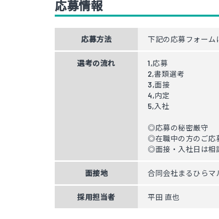
応募情報
応募方法
下記の応募フォーム
選考の流れ
1,応募
2,書類選考
3,面接
4,内定
5,入社
◎応募の秘密厳守
◎在職中の方のご応
◎面接・入社日は相
面接地
合同会社まるひらマル
採用担当者
平田 直也