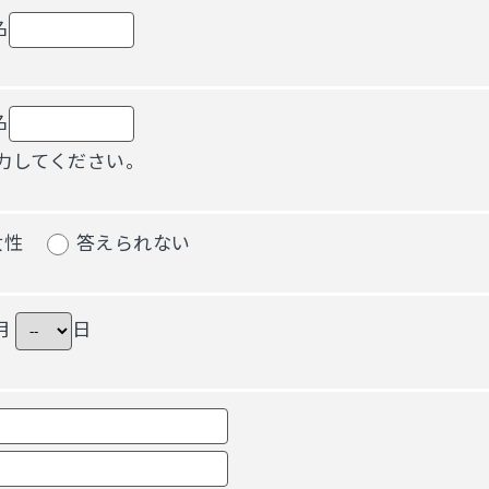
名
名
力してください。
女性
答えられない
月
日