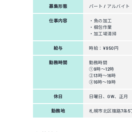
募集形態
パート / アルバイト
仕事内容
・魚の加工
・梱包作業
・加工場清掃
給与
時給：¥950円
勤務時間
勤務時間
①9時〜12時
②13時〜16時
③16時〜19時
休日
日曜日、GW、正月
勤務地
札幌市北区篠路7条5丁