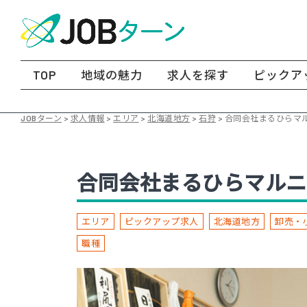
TOP
地域の魅力
求人を探す
ピックア
JOBターン
>
求人情報
>
エリア
>
北海道地方
>
石狩
>
合同会社まるひらマ
合同会社まるひらマルニ
エリア
ピックアップ求人
北海道地方
卸売・
職種