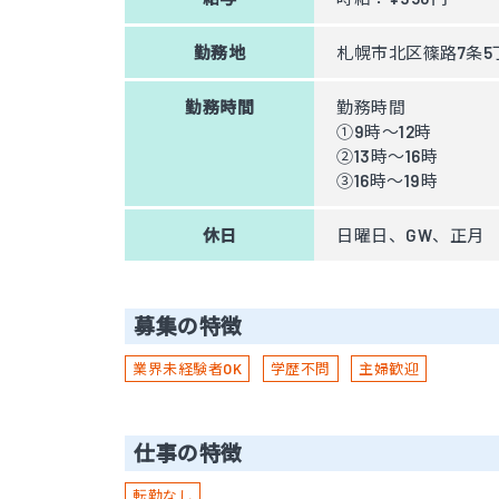
勤務地
札幌市北区篠路7条5丁
勤務時間
勤務時間
①9時〜12時
②13時〜16時
③16時〜19時
休日
日曜日、GW、正月
募集の特徴
業界未経験者OK
学歴不問
主婦歓迎
仕事の特徴
転勤なし