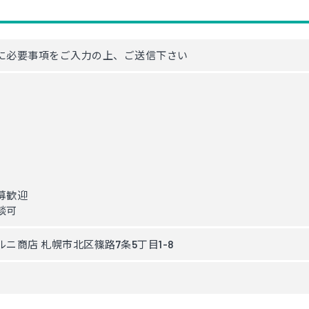
に必要事項をご入力の上、ご送信下さい
募歓迎
談可
ニ商店 札幌市北区篠路7条5丁目1-8