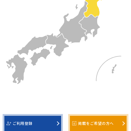
person_add
post_add
ご利用登録
掲載をご希望の方へ