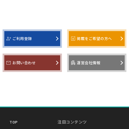
person_add
post_add
ご利用登録
掲載をご希望の方へ
mail
apartment
お問い合わせ
運営会社情報
TOP
注目コンテンツ