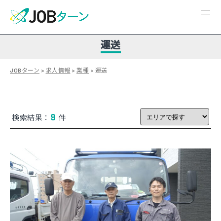
運送
JOBターン
>
求人情報
>
業種
>
運送
9
検索結果：
件